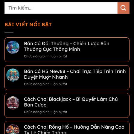
BÀI VIẾT NỔI BẬT
Bắn Cá Đổi Thưởng – Chiến Lược Săn
Thưởng Cực Thông Minh
ở
Chức năng bình luận bị tắt
Bắn
Cá
Bắn Cá H5 New88 – Chơi Trực Tiếp Trên Trình
Đổi
Duyệt Mượt Nhanh
Thưởng
–
ở
Chức năng bình luận bị tắt
Chiến
Bắn
Lược
Cá
Săn
Cách Chơi Blackjack – Bí Quyết Làm Chủ
H5
Thưởng
Bàn Cược
New88
Cực
–
ở
Chức năng bình luận bị tắt
Thông
Chơi
Cách
Minh
Trực
Chơi
Tiếp
Cách Chơi Rồng Hổ – Hướng Dẫn Nâng Cao
Blackjack
Trên
Tỷ Lệ Chiến Thắng
–