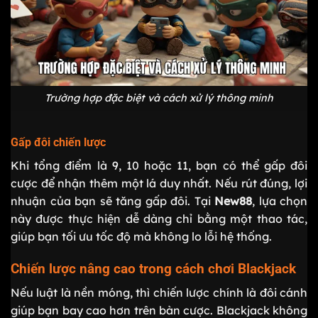
Trường hợp đặc biệt và cách xử lý thông minh
Gấp đôi chiến lược
Khi tổng điểm là 9, 10 hoặc 11, bạn có thể gấp đôi
cược để nhận thêm một lá duy nhất. Nếu rút đúng, lợi
nhuận của bạn sẽ tăng gấp đôi. Tại
New88
, lựa chọn
này được thực hiện dễ dàng chỉ bằng một thao tác,
giúp bạn tối ưu tốc độ mà không lo lỗi hệ thống.
Chiến lược nâng cao trong cách chơi Blackjack
Nếu luật là nền móng, thì chiến lược chính là đôi cánh
giúp bạn bay cao hơn trên bàn cược. Blackjack không