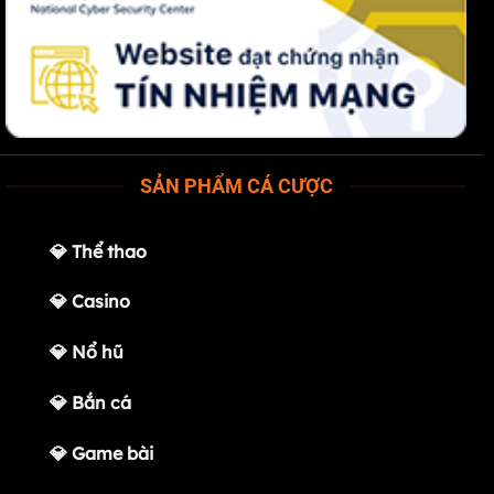
SẢN PHẨM CÁ CƯỢC
💎
Thể thao
💎
Casino
💎
Nổ hũ
💎
Bắn cá
💎
Game bài