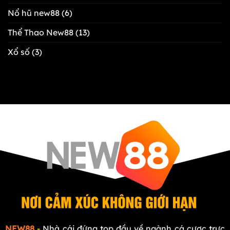
Nổ hũ new88
(6)
Thể Thao New88
(13)
Xổ số
(3)
NEW88
-
Nhà cái đứng top đầu về ngành cá cược trực