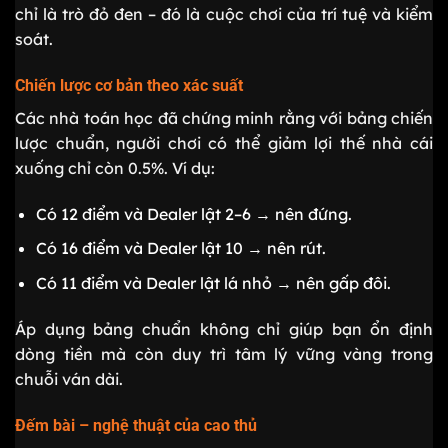
chỉ là trò đỏ đen – đó là cuộc chơi của trí tuệ và kiểm
soát.
Chiến lược cơ bản theo xác suất
Các nhà toán học đã chứng minh rằng với bảng chiến
lược chuẩn, người chơi có thể giảm lợi thế nhà cái
xuống chỉ còn 0.5%. Ví dụ:
Có 12 điểm và Dealer lật 2–6 → nên đứng.
Có 16 điểm và Dealer lật 10 → nên rút.
Có 11 điểm và Dealer lật lá nhỏ → nên gấp đôi.
Áp dụng bảng chuẩn không chỉ giúp bạn ổn định
dòng tiền mà còn duy trì tâm lý vững vàng trong
chuỗi ván dài.
Đếm bài – nghệ thuật của cao thủ