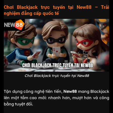
Chơi Blackjack trực tuyến tại New88 – Trải
nghiệm đẳng cấp quốc tế
Chơi Blackjack trực tuyến tại New88
Tận dụng công nghệ tiên tiến,
New88
mang Blackjack
lên một tầm cao mới: nhanh hơn, mượt hơn và công
bằng tuyệt đối.