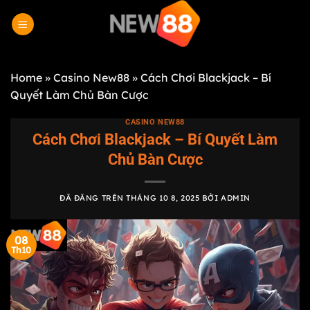
Chuyển
đến
nội
dung
Home
»
Casino New88
»
Cách Chơi Blackjack – Bí
Quyết Làm Chủ Bàn Cược
CASINO NEW88
Cách Chơi Blackjack – Bí Quyết Làm
Chủ Bàn Cược
ĐÃ ĐĂNG TRÊN
THÁNG 10 8, 2025
BỞI
ADMIN
08
Th10