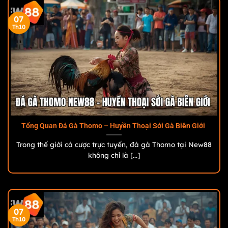
07
Th10
Tổng Quan Đá Gà Thomo – Huyền Thoại Sới Gà Biên Giới
Trong thế giới cá cược trực tuyến, đá gà Thomo tại New88
không chỉ là [...]
07
Th10