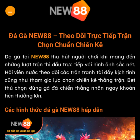
Chuyển
đến
nội
dung
Đá Gà NEW88 – Theo Dõi Trực Tiếp Trận
Chọn Chuẩn Chiến Kê
Đá gà tại
NEW88
thu hút người chơi khi mang đến
những lượt trận thi đấu trực tiếp với hình ảnh sắc nét.
Hội viên nước theo dõi các trận tranh tài đầy kịch tính
cũng như tham gia lựa chọn chiến kê thắng trận. Bet
thủ chọn đúng gà đá chiến thắng nhân ngay khoản
tiền thưởng lớn.
Các hình thức đá gà NEW88 hấp dẫn