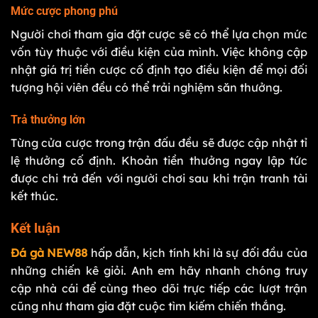
Mức cược phong phú
Người chơi tham gia đặt cược sẽ có thể lựa chọn mức
vốn tùy thuộc với điều kiện của mình. Việc không cập
nhật giá trị tiền cược cố định tạo điều kiện để mọi đối
tượng hội viên đều có thể trải nghiệm săn thưởng.
Trả thưởng lớn
Từng cửa cược trong trận đấu đều sẽ được cập nhật tỉ
lệ thưởng cố định. Khoản tiền thưởng ngay lập tức
được chi trả đến với người chơi sau khi trận tranh tài
kết thúc.
Kết luận
Đá gà NEW88
hấp dẫn, kịch tính khi là sự đối đầu của
những chiến kê giỏi. Anh em hãy nhanh chóng truy
cập nhà cái để cùng theo dõi trực tiếp các lượt trận
cũng như tham gia đặt cuộc tìm kiếm chiến thắng.