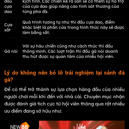
đấu
kịch tính. Các chiến kê ra sân sẽ có thêm sự hỗ trợ
cựa
của cựa dao giúp nâng cao tính sát thương của
dao
từng pha đá.
Quá trình tương tự như thi đấu cựa dao, điểm
Cựa
khác biệt là phần cửa trong hình thức này sẽ được
sắt
làm bằng sắt.
Với sự háu chiến cũng như cách thức thi đấu
Gà nòi
thông minh. Các lượt trận thi đấu gà nòi doanh
thu hút được sự quan tâm của nhiều hội viên.
Lý do không nên bỏ lỡ trải nghiệm tại sảnh đá
gà?
Để có thể trở thành sự lựa chọn hàng đầu của nhiều
người chơi mỗi khi đến với nhà cái. Chuyên mục nhận
được đánh giá tích cực từ hội viên thông qua rất nhiều
ưu điểm đang sở hữu như: