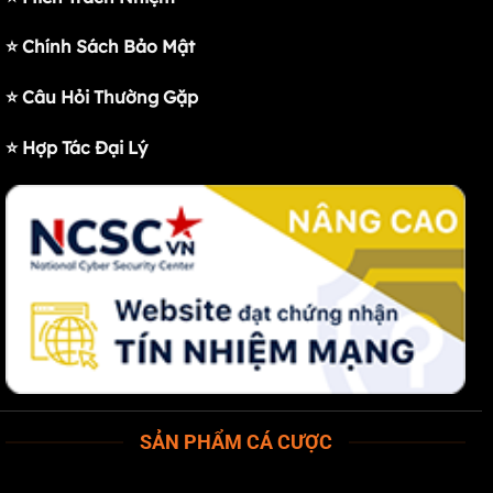
⭐
Chính Sách Bảo Mật
⭐
Câu Hỏi Thường Gặp
⭐
Hợp Tác Đại Lý
SẢN PHẨM CÁ CƯỢC