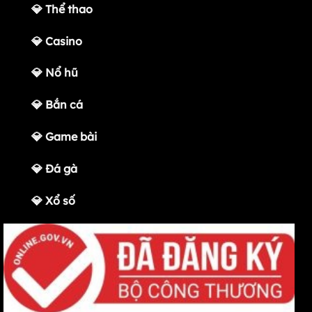
💎
Thể thao
💎
Casino
💎
Nổ hũ
💎
Bắn cá
💎
Game bài
💎
Đá gà
💎
Xổ số