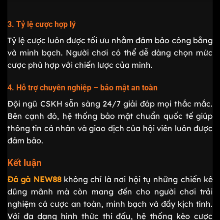
3. Tỷ lệ cược hợp lý
Tỷ lệ cược luôn được tối ưu nhằm đảm bảo công bằng
và minh bạch. Người chơi có thể dễ dàng chọn mức
cược phù hợp với chiến lược của mình.
4. Hỗ trợ chuyên nghiệp – bảo mật an toàn
Đội ngũ CSKH sẵn sàng 24/7 giải đáp mọi thắc mắc.
Bên cạnh đó, hệ thống bảo mật chuẩn quốc tế giúp
thông tin cá nhân và giao dịch của hội viên luôn được
đảm bảo.
Kết luận
Đá gà NEW88
không chỉ là nơi hội tụ những chiến kê
dũng mãnh mà còn mang đến cho người chơi trải
nghiệm cá cược an toàn, minh bạch và đầy kịch tính.
Với đa dạng hình thức thi đấu, hệ thống kèo cược