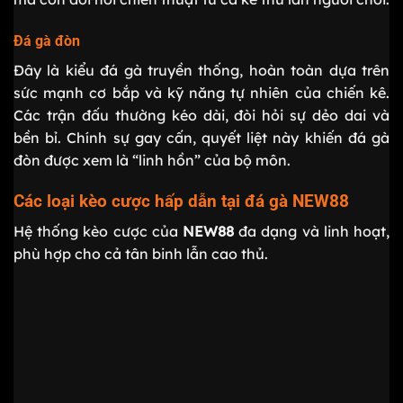
Đá gà đòn
Đây là kiểu đá gà truyền thống, hoàn toàn dựa trên
sức mạnh cơ bắp và kỹ năng tự nhiên của chiến kê.
Các trận đấu thường kéo dài, đòi hỏi sự dẻo dai và
bền bỉ. Chính sự gay cấn, quyết liệt này khiến đá gà
đòn được xem là “linh hồn” của bộ môn.
Các loại kèo cược hấp dẫn tại đá gà NEW88
Hệ thống kèo cược của
NEW88
đa dạng và linh hoạt,
phù hợp cho cả tân binh lẫn cao thủ.