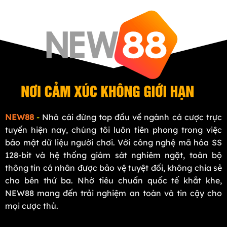
NEW88
-
Nhà cái đứng top đầu về ngành cá cược trực
tuyến hiện nay, chúng tôi luôn tiên phong trong việc
bảo mật dữ liệu người chơi. Với công nghệ mã hóa SS
128-bit và hệ thống giám sát nghiêm ngặt, toàn bộ
thông tin cá nhân được bảo vệ tuyệt đối, không chia sẻ
cho bên thứ ba. Nhờ tiêu chuẩn quốc tế khắt khe,
NEW88 mang đến trải nghiệm an toàn và tin cậy cho
mọi cược thủ.