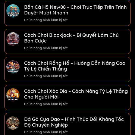
Cá
Bắn Cá H5 New88 – Chơi Trực Tiếp Trên Trình
Đổi
Duyệt Mượt Nhanh
Thưởng
–
ở
Chức năng bình luận bị tắt
Chiến
Bắn
Lược
Cá
Săn
Cách Chơi Blackjack – Bí Quyết Làm Chủ
H5
Thưởng
Bàn Cược
New88
Cực
–
ở
Chức năng bình luận bị tắt
Thông
Chơi
Cách
Minh
Trực
Chơi
Tiếp
Cách Chơi Rồng Hổ – Hướng Dẫn Nâng Cao
Blackjack
Trên
Tỷ Lệ Chiến Thắng
–
Trình
Bí
ở
Chức năng bình luận bị tắt
Duyệt
Quyết
Cách
Mượt
Làm
Chơi
Nhanh
Chủ
Cách Chơi Xóc Đĩa – Cách Nâng Tỷ Lệ Thắng
Rồng
Bàn
Cho Người Mới
Hổ
Cược
–
ở
Chức năng bình luận bị tắt
Hướng
Cách
Dẫn
Chơi
Nâng
Đà Gà Cựa Dao – Hình Thức Đối Kháng Tốc
Xóc
Cao
Độ Chuyên Nghiệp
Đĩa
Tỷ
–
ở
Chức năng bình luận bị tắt
Lệ
Cách