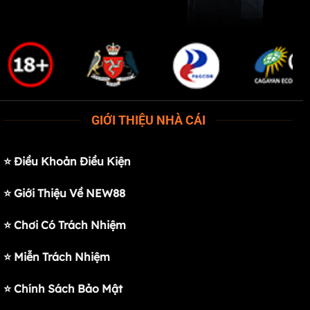
GIỚI THIỆU NHÀ CÁI
⭐
Điều Khoản Điều Kiện
⭐
Giới Thiệu Về NEW88
⭐
Chơi Có Trách Nhiệm
⭐
Miễn Trách Nhiệm
⭐
Chính Sách Bảo Mật