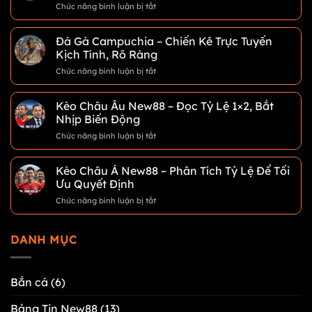
–
ở
Chức năng bình luận bị tắt
Cho
Hình
Tổng
Người
Thức
Quan
Mới
Đối
Đá Gà Campuchia – Chiến Kê Trực Tuyến
Đá
Kháng
Kịch Tính, Rõ Ràng
Gà
Tốc
Thomo
ở
Chức năng bình luận bị tắt
Độ
–
Đá
Chuyên
Huyền
Gà
Nghiệp
Thoại
Kèo Châu Âu New88 – Đọc Tỷ Lệ 1×2, Bắt
Campuchia
Sới
Nhịp Biến Động
–
Gà
Chiến
ở
Chức năng bình luận bị tắt
Biên
Kê
Kèo
Giới
Trực
Châu
Tuyến
Kèo Châu Á New88 – Phân Tích Tỷ Lệ Để Tối
Âu
Kịch
Ưu Quyết Định
New88
Tính,
–
ở
Chức năng bình luận bị tắt
Rõ
Đọc
Kèo
Ràng
Tỷ
Châu
Lệ
Á
DANH MỤC
1×2,
New88
Bắt
–
Nhịp
Phân
Biến
Bắn cá
(6)
Tích
Động
Tỷ
Bảng Tin New88
(13)
Lệ