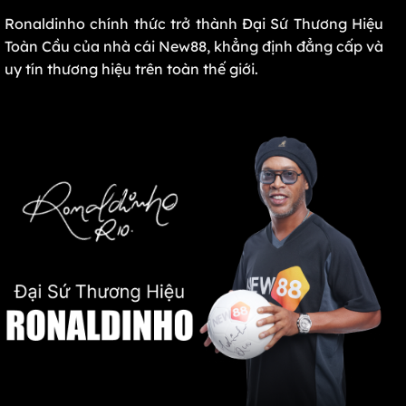
Ronaldinho chính thức trở thành Đại Sứ Thương Hiệu
Toàn Cầu của nhà cái New88, khẳng định đẳng cấp và
uy tín thương hiệu trên toàn thế giới.