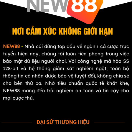
NEW88
-
Nhà cái đứng top đầu về ngành cá cược trực
tuyến hiện nay, chúng tôi luôn tiên phong trong việc
bảo mật dữ liệu người chơi. Với công nghệ mã hóa SS
128-bit và hệ thống giám sát nghiêm ngặt, toàn bộ
thông tin cá nhân được bảo vệ tuyệt đối, không chia sẻ
cho bên thứ ba. Nhờ tiêu chuẩn quốc tế khắt khe,
NEW88 mang đến trải nghiệm an toàn và tin cậy cho
mọi cược thủ.
ĐẠI SỨ THƯƠNG HIỆU