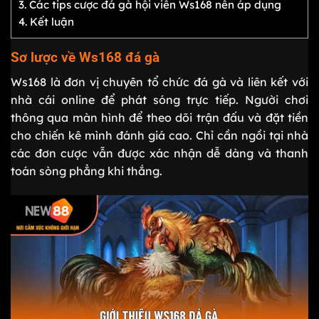
3.
Các tips cược đá gà hội viên Ws168 nên áp dụng
4.
Kết luận
Sơ lược về Ws168 đá gà
Ws168 là đơn vị chuyên tổ chức đá gà và liên kết với
nhà cái online để phát sóng trực tiếp. Người chơi
thông qua màn hình để theo dõi trận đấu và đặt tiền
cho chiến kê mình đánh giá cao. Chỉ cần ngồi tại nhà
các đơn cược vẫn được xác nhận dễ dàng và thanh
toán sòng phẳng khi thắng.