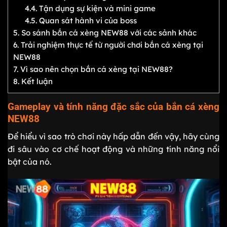
4.4.
Tận dụng sự kiện và mini game
4.5.
Quan sát hành vi của boss
5.
So sánh bắn cá xèng NEW88 với các sảnh khác
6.
Trải nghiệm thực tế từ người chơi bắn cá xèng tại
NEW88
7.
Vì sao nên chọn bắn cá xèng tại NEW88?
8.
Kết luận
Gameplay và tính năng đặc sắc của bắn cá xèng
NEW88
Để hiểu vì sao trò chơi này hấp dẫn đến vậy, hãy cùng
đi sâu vào cơ chế hoạt động và những tính năng nổi
bật của nó.