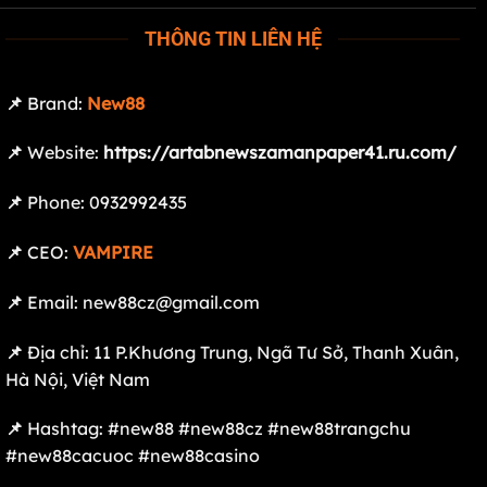
THÔNG TIN LIÊN HỆ
📌
Brand:
New88
📌
Website:
https://artabnewszamanpaper41.ru.com/
📌
Phone: 0932992435
📌
CEO:
VAMPIRE
📌
Email:
new88cz@gmail.com
📌
Địa chỉ: 11 P.Khương Trung, Ngã Tư Sở, Thanh Xuân,
Hà Nội, Việt Nam
📌
Hashtag: #new88 #new88cz #new88trangchu
#new88cacuoc #new88casino