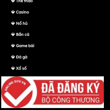
💎
Thể thao
💎
Casino
💎
Nổ hũ
💎
Bắn cá
💎
Game bài
💎
Đá gà
💎
Xổ số