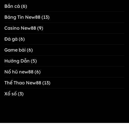
Phân
Biến
Bắn cá
(6)
Tích
Động
Tỷ
Bảng Tin New88
(13)
Lệ
Để
Tối
Casino New88
(9)
Ưu
Quyết
Đá gà
(6)
Định
Game bài
(6)
Hướng Dẫn
(5)
Nổ hũ new88
(6)
Thể Thao New88
(13)
Xổ số
(3)