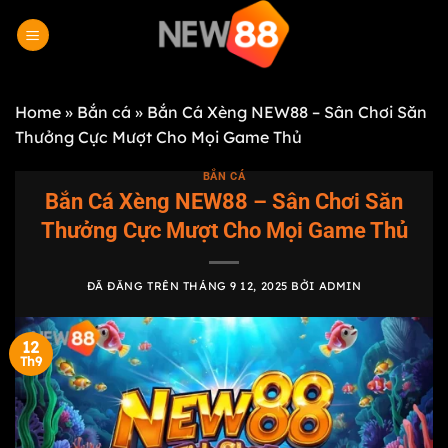
Chuyển
đến
nội
dung
Home
»
Bắn cá
»
Bắn Cá Xèng NEW88 – Sân Chơi Săn
Thưởng Cực Mượt Cho Mọi Game Thủ
BẮN CÁ
Bắn Cá Xèng NEW88 – Sân Chơi Săn
Thưởng Cực Mượt Cho Mọi Game Thủ
ĐÃ ĐĂNG TRÊN
THÁNG 9 12, 2025
BỞI
ADMIN
12
Th9