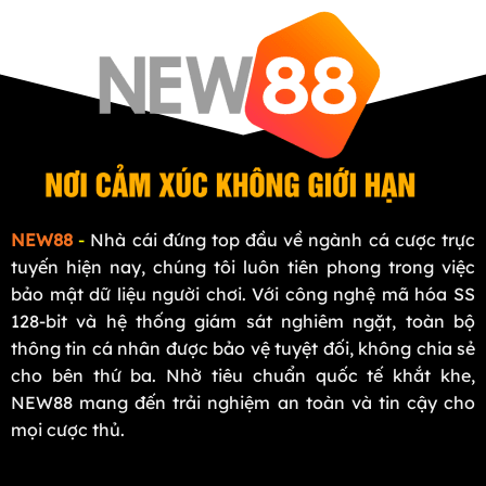
NEW88
-
Nhà cái đứng top đầu về ngành cá cược trực
tuyến hiện nay, chúng tôi luôn tiên phong trong việc
bảo mật dữ liệu người chơi. Với công nghệ mã hóa SS
128-bit và hệ thống giám sát nghiêm ngặt, toàn bộ
thông tin cá nhân được bảo vệ tuyệt đối, không chia sẻ
cho bên thứ ba. Nhờ tiêu chuẩn quốc tế khắt khe,
NEW88 mang đến trải nghiệm an toàn và tin cậy cho
mọi cược thủ.