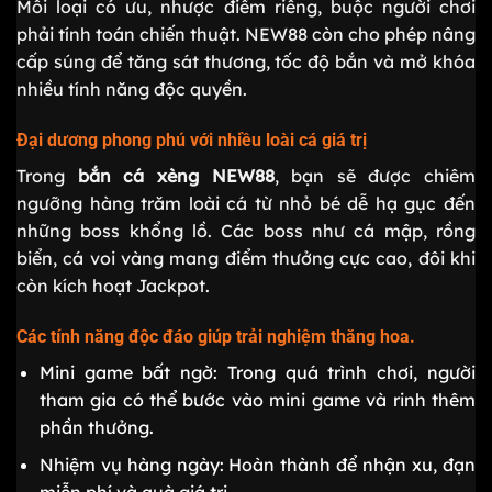
Mỗi loại có ưu, nhược điểm riêng, buộc người chơi
phải tính toán chiến thuật. NEW88 còn cho phép nâng
cấp súng để tăng sát thương, tốc độ bắn và mở khóa
nhiều tính năng độc quyền.
Đại dương phong phú với nhiều loài cá giá trị
Trong
bắn cá xèng NEW88
, bạn sẽ được chiêm
ngưỡng hàng trăm loài cá từ nhỏ bé dễ hạ gục đến
những boss khổng lồ. Các boss như cá mập, rồng
biển, cá voi vàng mang điểm thưởng cực cao, đôi khi
còn kích hoạt Jackpot.
Các tính năng độc đáo giúp trải nghiệm thăng hoa.
Mini game bất ngờ
: Trong quá trình chơi, người
tham gia có thể bước vào mini game và rinh thêm
phần thưởng.
Nhiệm vụ hàng ngày
: Hoàn thành để nhận xu, đạn