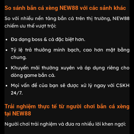
So sánh bắn cá xèng NEW88 với các sảnh khác
So với nhiều nền tảng bắn cá trên thị trường, NEW88
chiếm ưu thế vượt trội:
Đa dạng boss & cá đặc biệt hơn.
Tỷ lệ trả thưởng minh bạch, cao hơn mặt bằng
chung.
Khuyến mãi thường xuyên và áp dụng riêng cho
dòng game bắn cá.
Mọi vấn đề của bạn sẽ được xử lý ngay với CSKH
24/7.
Trải nghiệm thực tế từ người chơi bắn cá xèng
tại NEW88
Người chơi trải nghiệm và đưa ra nhiều lời khen ngợi: