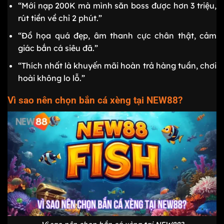
“Mới nạp 200K mà mình săn boss được hơn 3 triệu,
rút tiền về chỉ 2 phút.”
“Đồ họa quá đẹp, âm thanh cực chân thật, cảm
giác bắn cá siêu đã.”
“Thích nhất là khuyến mãi hoàn trả hàng tuần, chơi
hoài không lo lỗ.”
Vì sao nên chọn bắn cá xèng tại NEW88?