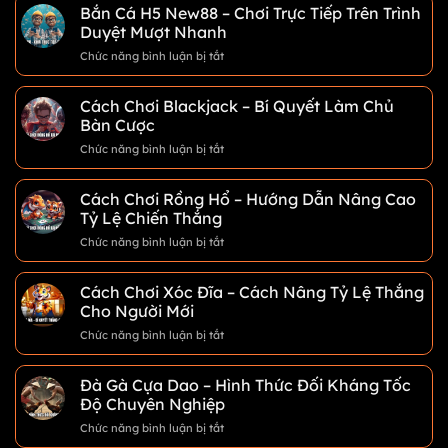
Bắn Cá H5 New88 – Chơi Trực Tiếp Trên Trình
Đổi
Duyệt Mượt Nhanh
Thưởng
–
ở
Chức năng bình luận bị tắt
Chiến
Bắn
Lược
Cá
Săn
Cách Chơi Blackjack – Bí Quyết Làm Chủ
H5
Thưởng
Bàn Cược
New88
Cực
–
ở
Chức năng bình luận bị tắt
Thông
Chơi
Cách
Minh
Trực
Chơi
Tiếp
Cách Chơi Rồng Hổ – Hướng Dẫn Nâng Cao
Blackjack
Trên
Tỷ Lệ Chiến Thắng
–
Trình
Bí
ở
Chức năng bình luận bị tắt
Duyệt
Quyết
Cách
Mượt
Làm
Chơi
Nhanh
Chủ
Cách Chơi Xóc Đĩa – Cách Nâng Tỷ Lệ Thắng
Rồng
Bàn
Cho Người Mới
Hổ
Cược
–
ở
Chức năng bình luận bị tắt
Hướng
Cách
Dẫn
Chơi
Nâng
Đà Gà Cựa Dao – Hình Thức Đối Kháng Tốc
Xóc
Cao
Độ Chuyên Nghiệp
Đĩa
Tỷ
–
ở
Chức năng bình luận bị tắt
Lệ
Cách
Đà
Chiến