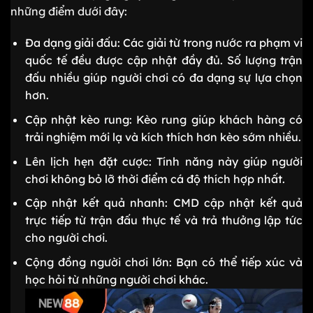
những điểm dưới đây:
Đa dạng giải đấu: Các giải từ trong nước ra phạm vi
quốc tế đều được cập nhật đầy đủ. Số lượng trận
đấu nhiều giúp người chơi có đa dạng sự lựa chọn
hơn.
Cập nhật kèo rung: Kèo rung giúp khách hàng có
trải nghiệm mới lạ và kích thích hơn kèo sớm nhiều.
Lên lịch hẹn đặt cược: Tính năng này giúp người
chơi không bỏ lỡ thời điểm cá độ thích hợp nhất.
Cập nhật kết quả nhanh: CMD cập nhật kết quả
trực tiếp từ trận đấu thực tế và trả thưởng lập tức
cho người chơi.
Cộng đồng người chơi lớn: Bạn có thể tiếp xúc và
học hỏi từ những người chơi khác.