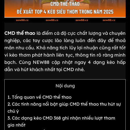
CMD thể thao
là điểm cá độ cực chất lượng và chuyên
nghiệp, các tay cược lão làng luôn đến đây để thoả
mãn nhu cầu. Khả năng tích lũy lợi nhuận cũng rất tốt
vì kèo thơm phát hành liên tục, thông tin rõ ràng minh
bạch. Cùng NEW88 cập nhật ngay 4 dạng kèo hấp
dẫn và hút khách nhất tại CMD nhé.
Nội dung
1.
Tổng quan về CMD thể thao
2.
Các tính năng nổi bật giúp CMD thể thao thu hút sự
chú ý
3.
Các dạng kèo CMD 368 ghi nhận nhiều lượt tham
gia nhất