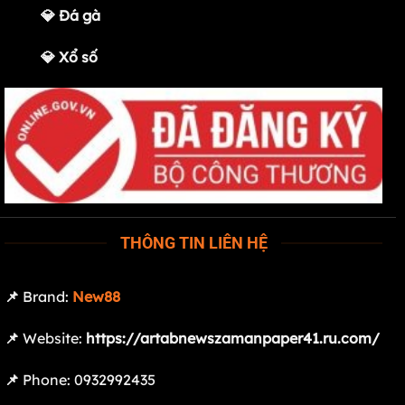
💎
Đá gà
💎
Xổ số
THÔNG TIN LIÊN HỆ
📌
Brand:
New88
📌
Website:
https://artabnewszamanpaper41.ru.com/
📌
Phone: 0932992435