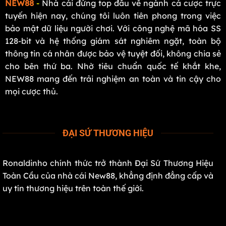
NEW88
-
Nhà cái đứng top đầu về ngành cá cược trực
tuyến hiện nay, chúng tôi luôn tiên phong trong việc
bảo mật dữ liệu người chơi. Với công nghệ mã hóa SS
128-bit và hệ thống giám sát nghiêm ngặt, toàn bộ
thông tin cá nhân được bảo vệ tuyệt đối, không chia sẻ
cho bên thứ ba. Nhờ tiêu chuẩn quốc tế khắt khe,
NEW88 mang đến trải nghiệm an toàn và tin cậy cho
mọi cược thủ.
ĐẠI SỨ THƯƠNG HIỆU
Ronaldinho chính thức trở thành Đại Sứ Thương Hiệu
Toàn Cầu của nhà cái New88, khẳng định đẳng cấp và
uy tín thương hiệu trên toàn thế giới.