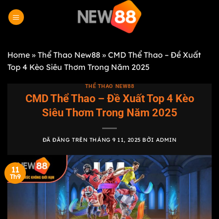
Chuyển
đến
nội
dung
Home
»
Thể Thao New88
»
CMD Thể Thao – Đề Xuất
Top 4 Kèo Siêu Thơm Trong Năm 2025
THỂ THAO NEW88
CMD Thể Thao – Đề Xuất Top 4 Kèo
Siêu Thơm Trong Năm 2025
ĐÃ ĐĂNG TRÊN
THÁNG 9 11, 2025
BỞI
ADMIN
11
Th9