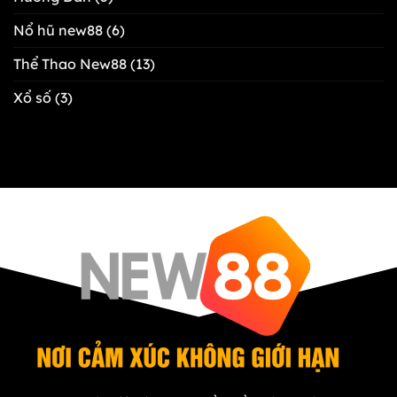
Nổ hũ new88
(6)
Thể Thao New88
(13)
Xổ số
(3)