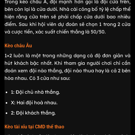
Trong kèo châu Á, đội mạnh hơn gọi là đội cửa trên,
bên còn lại là cửa dưới. Nhà cái công bố tỷ lệ chấp thể
hiện rằng cửa trên sẽ phải chấp cửa dưới bao nhiêu
điểm. Sau khi hội viên dự đoán sẽ chọn 1 trong 2 cửa
và cược tiền, xác suất chiến thắng là 50/50.
Kèo châu Âu
1×2 luôn là một trong những dạng cá độ đơn giản và
hút khách bậc nhất. Khi tham gia người chơi chỉ cần
đoán xem đội nào thắng, đội nào thua hay là cả 2 bên
hòa nhau. Có 3 cửa như sau:
1: Đội chủ nhà thắng.
X: Hai đội hoà nhau.
2: Đội khách thắng.
Kèo tài xỉu tại CMD thể thao