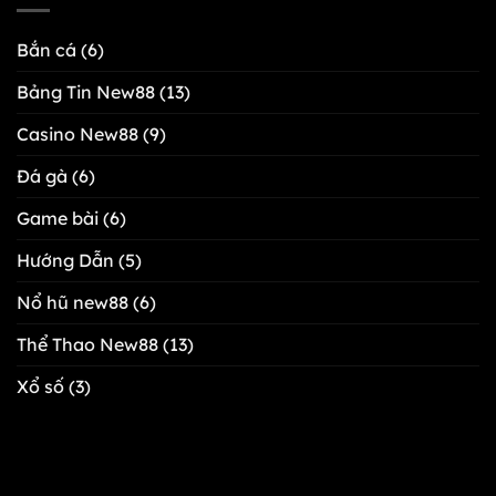
Bắt
–
Nhịp
Phân
Biến
Bắn cá
(6)
Tích
Động
Tỷ
Bảng Tin New88
(13)
Lệ
Để
Tối
Casino New88
(9)
Ưu
Quyết
Đá gà
(6)
Định
Game bài
(6)
Hướng Dẫn
(5)
Nổ hũ new88
(6)
Thể Thao New88
(13)
Xổ số
(3)