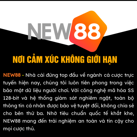
NEW88
-
Nhà cái đứng top đầu về ngành cá cược trực
tuyến hiện nay, chúng tôi luôn tiên phong trong việc
bảo mật dữ liệu người chơi. Với công nghệ mã hóa SS
128-bit và hệ thống giám sát nghiêm ngặt, toàn bộ
thông tin cá nhân được bảo vệ tuyệt đối, không chia sẻ
cho bên thứ ba. Nhờ tiêu chuẩn quốc tế khắt khe,
NEW88 mang đến trải nghiệm an toàn và tin cậy cho
mọi cược thủ.