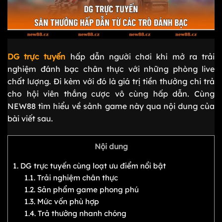
DG trực tuyến
hấp dẫn người chơi khi mở ra trải
nghiệm đánh bạc chân thực với những phòng live
chất lượng. Đi kèm với đó là giá trị tiền thưởng chi trả
cho hội viên thắng cược vô cùng hấp dẫn. Cùng
NEW88 tìm hiểu về sảnh game này qua nội dung của
bài viết sau.
Nội dung
1.
DG trực tuyến cùng loạt ưu điểm nổi bật
1.1.
Trải nghiệm chân thực
1.2.
Sản phẩm game phong phú
1.3.
Mức vốn phù hợp
1.4.
Trả thưởng nhanh chóng