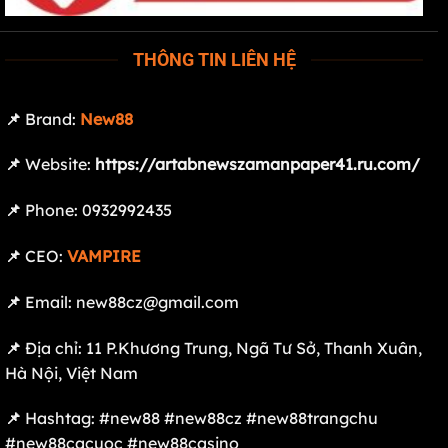
THÔNG TIN LIÊN HỆ
📌
Brand:
New88
📌
Website:
https://artabnewszamanpaper41.ru.com/
📌
Phone: 0932992435
📌
CEO:
VAMPIRE
📌
Email:
new88cz@gmail.com
📌
Địa chỉ: 11 P.Khương Trung, Ngã Tư Sở, Thanh Xuân,
Hà Nội, Việt Nam
📌
Hashtag: #new88 #new88cz #new88trangchu
#new88cacuoc #new88casino