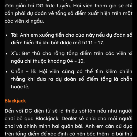
đơn giản tại DG trực tuyến. Hội viên tham gia sẽ chỉ
cần phải dự đoán về tổng số điểm xuất hiện trên mặt
các viên xí ngầu.
Tài: Anh em xuống tiền cho cửa này nếu dự đoán số
điểm hiển thị khi bát được mở từ 11 – 17.
Xỉu: Bet thủ cho rằng tổng điểm trên các viên xí
ngầu chỉ thuộc khoảng 04 – 10.
Chẵn – lẻ: Hội viên cũng có thể tìm kiếm chiến
thắng khi đưa ra dự đoán số điểm tổng là chẵn
hoặc lẻ.
Blackjack
Đến với DG điện tử sẽ là thiếu sót lớn nếu như người
chơi bỏ qua Blackjack. Dealer sẻ chia cho mỗi người
chơi và chính mình hai quân bài. Anh em căn cứ dựa
trên tổng điểm để xác định có nên bốc thêm lá bài thứ