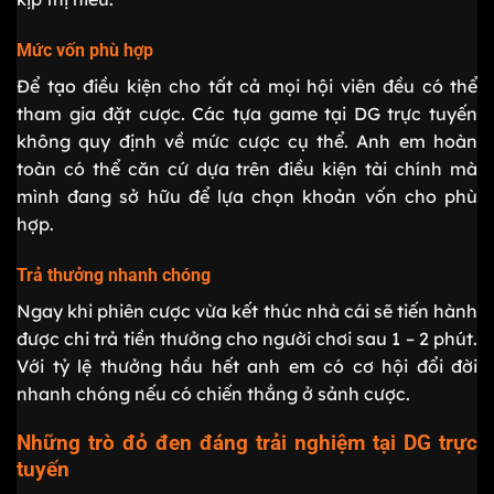
Mức vốn phù hợp
Để tạo điều kiện cho tất cả mọi hội viên đều có thể
tham gia đặt cược. Các tựa game tại DG trực tuyến
không quy định về mức cược cụ thể. Anh em hoàn
toàn có thể căn cứ dựa trên điều kiện tài chính mà
mình đang sở hữu để lựa chọn khoản vốn cho phù
hợp.
Trả thưởng nhanh chóng
Ngay khi phiên cược vừa kết thúc nhà cái sẽ tiến hành
được chi trả tiền thưởng cho người chơi sau 1 – 2 phút.
Với tỷ lệ thưởng hầu hết anh em có cơ hội đổi đời
nhanh chóng nếu có chiến thắng ở sảnh cược.
Những trò đỏ đen đáng trải nghiệm tại DG trực
tuyến