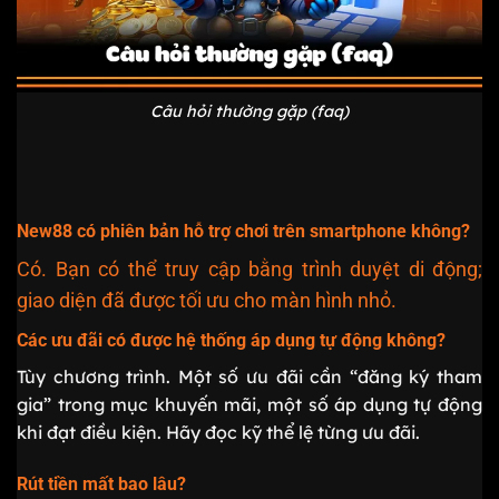
Câu hỏi thường gặp (faq)
New88 có phiên bản hỗ trợ chơi trên smartphone không?
Có. Bạn có thể truy cập bằng trình duyệt di động;
giao diện đã được tối ưu cho màn hình nhỏ.
Các ưu đãi có được hệ thống áp dụng tự động không?
Tùy chương trình. Một số ưu đãi cần “đăng ký tham
gia” trong mục khuyến mãi, một số áp dụng tự động
khi đạt điều kiện. Hãy đọc kỹ thể lệ từng ưu đãi.
Rút tiền mất bao lâu?