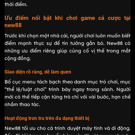
thời điểm.
Ưu điểm nổi bật khi chơi game cá cược tại
new88
Trước khi chọn một nhà cái, người chơi luôn muốn biết
điểm mạnh thực sự để tin tưởng gắn bó. New88 có
những ưu điểm riêng giúp củng cố vị thế trong mắt
cộng đồng.
Giao diện rõ ràng, dễ làm quen
Bố cục menu tách bạch theo danh mục trò chơi, mục
“thể lệ/luật chơi” trình bày ngay trong sảnh. Người
mới có thể tiếp cận từng trò chỉ với vài bước, hạn chế
nhầm thao tác.
Hoạt động trơn tru trên đa dạng thiết bị
New88 tối ưu cho cả trình duyệt máy tính và di động.