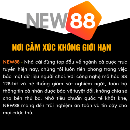
NEW88
-
Nhà cái đứng top đầu về ngành cá cược trực
tuyến hiện nay, chúng tôi luôn tiên phong trong việc
bảo mật dữ liệu người chơi. Với công nghệ mã hóa SS
128-bit và hệ thống giám sát nghiêm ngặt, toàn bộ
thông tin cá nhân được bảo vệ tuyệt đối, không chia sẻ
cho bên thứ ba. Nhờ tiêu chuẩn quốc tế khắt khe,
NEW88 mang đến trải nghiệm an toàn và tin cậy cho
mọi cược thủ.