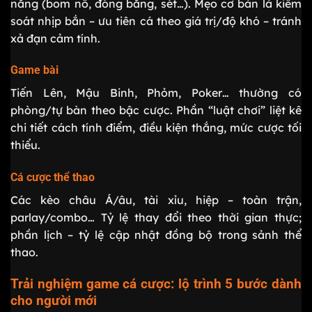
năng (bom nổ, đóng băng, sét…). Mẹo cơ bản là kiểm
soát nhịp bắn – ưu tiên cá theo giá trị/độ khó – tránh
xả đạn cảm tính.
Game bài
Tiến Lên, Mậu Binh, Phỏm, Poker… thường có
phòng/tự bàn theo bậc cược. Phần “luật chơi” liệt kê
chi tiết cách tính điểm, điều kiện thắng, mức cược tối
thiểu.
Cá cược thể thao
Các kèo châu Á/âu, tài xỉu, hiệp – toàn trận,
parlay/combo… Tỷ lệ thay đổi theo thời gian thực;
phần lịch – tỷ lệ cập nhật đồng bộ trong sảnh thể
thao.
Trải nghiệm game cá cược: lộ trình 5 bước dành
cho người mới