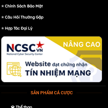
⭐
Chính Sách Bảo Mật
⭐
Câu Hỏi Thường Gặp
⭐
Hợp Tác Đại Lý
SẢN PHẨM CÁ CƯỢC
💎
Thể thao