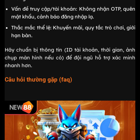
Vấn đề truy cập/tài khoản
: Không nhận OTP, quên
mật khẩu, cảnh báo đăng nhập lạ.
Thắc mắc thể lệ
: Khuyến mãi, quy tắc trò chơi, giới
hạn bàn.
Hãy chuẩn bị thông tin (ID tài khoản, thời gian, ảnh
chụp màn hình nếu có) để đội ngũ hỗ trợ xác minh
nhanh hơn.
Câu hỏi thường gặp (faq)