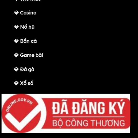
💎
Casino
💎
Nổ hũ
💎
Bắn cá
💎
Game bài
💎
Đá gà
💎
Xổ số