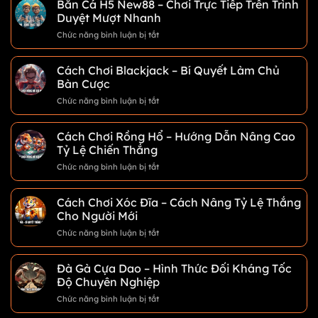
Bắn Cá H5 New88 – Chơi Trực Tiếp Trên Trình
Đổi
Duyệt Mượt Nhanh
Thưởng
–
ở
Chức năng bình luận bị tắt
Chiến
Bắn
Lược
Cá
Săn
Cách Chơi Blackjack – Bí Quyết Làm Chủ
H5
Thưởng
Bàn Cược
New88
Cực
–
ở
Chức năng bình luận bị tắt
Thông
Chơi
Cách
Minh
Trực
Chơi
Tiếp
Cách Chơi Rồng Hổ – Hướng Dẫn Nâng Cao
Blackjack
Trên
Tỷ Lệ Chiến Thắng
–
Trình
Bí
ở
Chức năng bình luận bị tắt
Duyệt
Quyết
Cách
Mượt
Làm
Chơi
Nhanh
Chủ
Cách Chơi Xóc Đĩa – Cách Nâng Tỷ Lệ Thắng
Rồng
Bàn
Cho Người Mới
Hổ
Cược
–
ở
Chức năng bình luận bị tắt
Hướng
Cách
Dẫn
Chơi
Nâng
Đà Gà Cựa Dao – Hình Thức Đối Kháng Tốc
Xóc
Cao
Độ Chuyên Nghiệp
Đĩa
Tỷ
–
ở
Chức năng bình luận bị tắt
Lệ
Cách
Đà
Chiến
Nâng