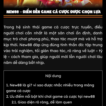
Trong hệ sinh thái game cá cược trực tuyến, điều
người chơi cần nhất là một sân chơi ổn định, danh
mục trò chơi phong phú, thao tác mượt mà và hỗ trợ
kịp thời. New88 đáp ứng đúng tinh thần đó: tập trung
vào trải nghiệm, tối giản thao tác, rõ ràng về luật – tỷ
lệ – cách tham gia, giúp người mới lẫn người chơi lâu
năm dễ dàng bắt nhịp.
Nội dung
1.
New88 là gì? vì sao được nhắc nhiều trong mảng
game cá cược
2.
Ưu điểm nổi bật khi chơi game cá cược tại new88
2.1.
Giao diện rõ ràng, dễ làm quen