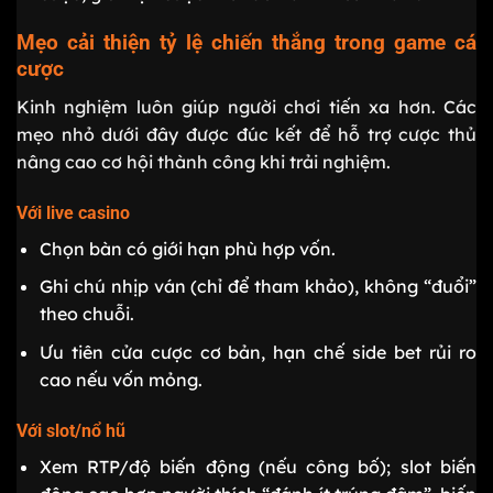
Mẹo cải thiện tỷ lệ chiến thắng trong game cá
cược
Kinh nghiệm luôn giúp người chơi tiến xa hơn. Các
mẹo nhỏ dưới đây được đúc kết để hỗ trợ cược thủ
nâng cao cơ hội thành công khi trải nghiệm.
Với live casino
Chọn bàn có giới hạn phù hợp vốn.
Ghi chú nhịp ván (chỉ để tham khảo), không “đuổi”
theo chuỗi.
Ưu tiên cửa cược cơ bản, hạn chế side bet rủi ro
cao nếu vốn mỏng.
Với slot/nổ hũ
Xem RTP/độ biến động (nếu công bố); slot biến