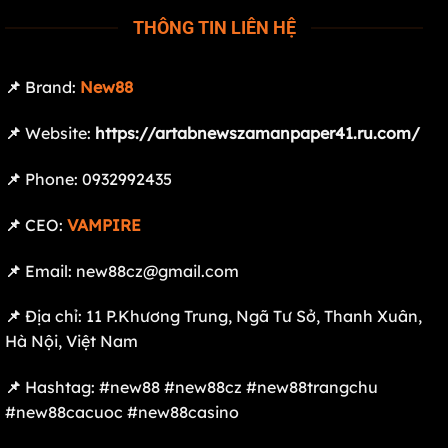
THÔNG TIN LIÊN HỆ
📌
Brand:
New88
📌
Website:
https://artabnewszamanpaper41.ru.com/
📌
Phone: 0932992435
📌
CEO:
VAMPIRE
📌
Email:
new88cz@gmail.com
📌
Địa chỉ: 11 P.Khương Trung, Ngã Tư Sở, Thanh Xuân,
Hà Nội, Việt Nam
📌
Hashtag: #new88 #new88cz #new88trangchu
#new88cacuoc #new88casino