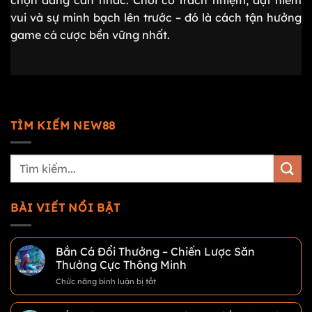
chọn đáng cân nhắc. Chơi có trách nhiệm, đặt niềm
vui và sự minh bạch lên trước – đó là cách tận hưởng
game cá cược bền vững nhất.
TÌM KIẾM NEW88
BÀI VIẾT NỔI BẬT
Bắn Cá Đổi Thưởng – Chiến Lược Săn
Thưởng Cực Thông Minh
ở
Chức năng bình luận bị tắt
Bắn
Cá