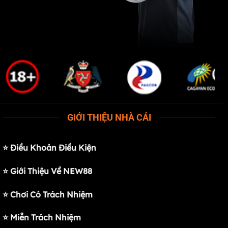
GIỚI THIỆU NHÀ CÁI
⭐
Điều Khoản Điều Kiện
⭐
Giới Thiệu Về NEW88
⭐
Chơi Có Trách Nhiệm
⭐
Miễn Trách Nhiệm