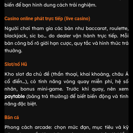
biến để bạn hình dung cách trải nghiệm.
Casino online phát trực tiếp (live casino)
Người chơi tham gia các bàn như baccarat, roulette,
blackjack, sic bo… do dealer vận hành trực tiếp. Mỗi
bàn công bố rõ giới hạn cược, quy tắc và hình thức trả
thưởng.
Slot/nổ Hũ
Kho slot đa chủ đề (thần thoại, khai khoáng, châu Á
cổ điển…), có tính năng vòng quay miễn phí, hệ số
nhân, bonus mini-game. Trước khi quay, nên xem
paytable
(bảng trả thưởng) để biết biến động và tính
năng đặc biệt.
Bắn cá
Phong cách arcade: chọn mức đạn, mục tiêu và kỹ