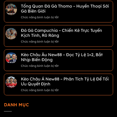
Gà
Thắng
Tỷ
Tổng Quan Đá Gà Thomo – Huyền Thoại Sới
Cựa
Lệ
Gà Biên Giới
Dao
Thắng
–
ở
Chức năng bình luận bị tắt
Cho
Hình
Tổng
Người
Thức
Quan
Mới
Đối
Đá Gà Campuchia – Chiến Kê Trực Tuyến
Đá
Kháng
Kịch Tính, Rõ Ràng
Gà
Tốc
Thomo
ở
Chức năng bình luận bị tắt
Độ
–
Đá
Chuyên
Huyền
Gà
Nghiệp
Thoại
Kèo Châu Âu New88 – Đọc Tỷ Lệ 1×2, Bắt
Campuchia
Sới
Nhịp Biến Động
–
Gà
Chiến
ở
Chức năng bình luận bị tắt
Biên
Kê
Kèo
Giới
Trực
Châu
Tuyến
Kèo Châu Á New88 – Phân Tích Tỷ Lệ Để Tối
Âu
Kịch
Ưu Quyết Định
New88
Tính,
–
ở
Chức năng bình luận bị tắt
Rõ
Đọc
Kèo
Ràng
Tỷ
Châu
Lệ
Á
DANH MỤC
1×2,
New88
Bắt
–
Nhịp
Phân