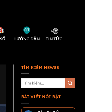
 SỐ
HƯỚNG DẪN
TIN TỨC
TÌM KIẾM NEW88
BÀI VIẾT NỔI BẬT