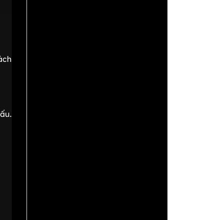
ách
ấu.