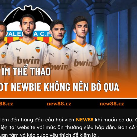
điểm đến hàng đầu của hội viên
NEW88
khi muốn cá độ. 
hiện tại website với mức ăn thưởng siêu hấp dẫn. Bạn có 
an tâm và kèo cược yêu thích để kiếm lời.