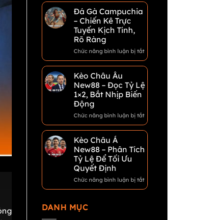
Quan
Tốc
Đá Gà Campuchia
Đá
Độ
– Chiến Kê Trực
Gà
Chuyên
Thomo
Tuyến Kịch Tính,
Nghiệp
–
Rõ Ràng
Huyền
ở
Chức năng bình luận bị tắt
Thoại
Đá
Sới
Gà
Gà
Kèo Châu Âu
Campuchia
Biên
New88 – Đọc Tỷ Lệ
–
Giới
Chiến
1×2, Bắt Nhịp Biến
Kê
Động
Trực
ở
Chức năng bình luận bị tắt
Tuyến
Kèo
Kịch
Châu
Tính,
Kèo Châu Á
Âu
Rõ
New88 – Phân Tích
New88
Ràng
–
Tỷ Lệ Để Tối Ưu
Đọc
Quyết Định
Tỷ
ở
Chức năng bình luận bị tắt
Lệ
Kèo
1×2,
Châu
Bắt
Á
DANH MỤC
Nhịp
óng
New88
Biến