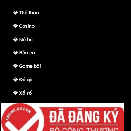
💎
Thể thao
💎
Casino
💎
Nổ hũ
💎
Bắn cá
💎
Game bài
💎
Đá gà
💎
Xổ số