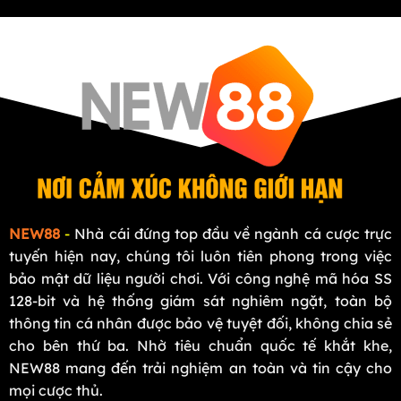
NEW88
-
Nhà cái đứng top đầu về ngành cá cược trực
tuyến hiện nay, chúng tôi luôn tiên phong trong việc
bảo mật dữ liệu người chơi. Với công nghệ mã hóa SS
128-bit và hệ thống giám sát nghiêm ngặt, toàn bộ
thông tin cá nhân được bảo vệ tuyệt đối, không chia sẻ
cho bên thứ ba. Nhờ tiêu chuẩn quốc tế khắt khe,
NEW88 mang đến trải nghiệm an toàn và tin cậy cho
mọi cược thủ.