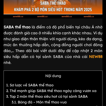
SABA thể thao
là điểm cá độ phổ biến tại châu Á nhờ
được đánh giá cao ở nhiều khía cạnh khác nhau. Ví dụ
như giao diện thân thiện với người dùng, kèo đa dạng,
mức ăn thưởng hấp dẫn, cộng đồng người chơi đông
đảo,… Theo dõi bài viết dưới đây để cập nhật 2 môn
siêu hấp dẫn có tại sảnh SABA của nhà cái
NEW88
nhé.
Nội dung
1.
Sơ lược về SABA thể thao
2.
Thế mạnh giúp SABA thể thao ngày càng vươn xa
3.
Top 2 môn thể thao siêu hot có tại sảnh SABA
3.1.
Bóng đá – Môn thể thao vua