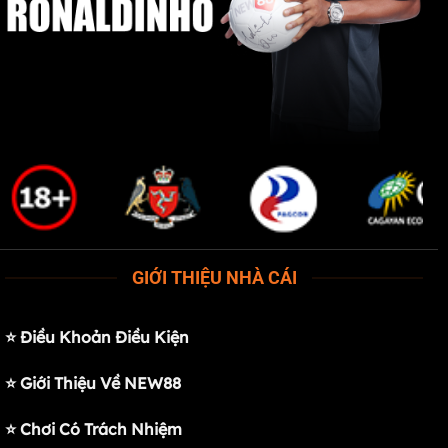
GIỚI THIỆU NHÀ CÁI
⭐
Điều Khoản Điều Kiện
⭐
Giới Thiệu Về NEW88
⭐
Chơi Có Trách Nhiệm