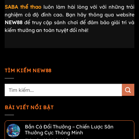
SABA thể thao
luôn làm hài lòng với với những trải
nghiệm cá độ đỉnh cao. Bạn hãy thông qua website
NEW88
để truy cập sảnh chơi để đảm bảo giải trí và
kiếm thưởng an toàn tuyệt đối nhé!
TÌM KIẾM NEW88
BÀI VIẾT NỔI BẬT
Bắn Cá Đổi Thưởng – Chiến Lược Săn
Thưởng Cực Thông Minh