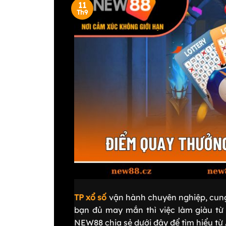
11
Th9
TP xổ số
vận hành chuyên nghiệp, cung
bạn đủ may mắn thì việc làm giàu từ
NEW88 chia sẻ dưới đây để tìm hiểu từ