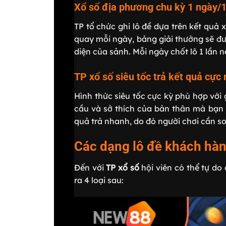
Xổ số địa phương chu kỳ 1 ngày/1
TP tổ chức ghi lô đề dựa trên kết quả
quay mỗi ngày, bảng giải thưởng sẽ đư
diện của sảnh. Mỗi ngày chốt lô 1 lần n
TP xổ số siêu tốc trả kết quả cực
Hình thức siêu tốc cực kỳ phù hợp với 
cầu và sở thích của bản thân mà bạn c
quả trả nhanh, do đó người chơi cần so
Các dạng lô đề khách hàn
Đến với
TP xổ số
hội viên có thể tự do
ra 4 loại sau: