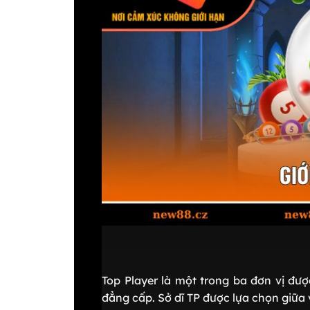
Top Player là một trong ba đơn vị đư
đẳng cấp. Sở dĩ TP được lựa chọn giữa