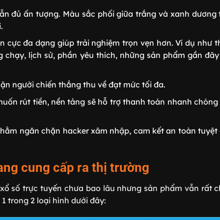
vẫn đủ ấn tượng. Màu sắc phối giữa trắng và xanh dương 
.
ện cực đa dạng giúp trải nghiệm trọn vẹn hơn. Ví dụ như t
g chạy, lịch sử, phần yêu thích, những sản phẩm gần đây
uận người chiến thắng thu về đạt mức tối đa.
uốn rút tiền, nền tảng sẽ hỗ trợ thanh toán nhanh chóng 
hằm ngăn chặn hacker xâm nhập, cam kết an toàn tuyệt 
ng cung cấp ra thị trường
 xổ số trực tuyến chưa bao lâu nhưng sản phẩm vẫn rất c
1 trong 2 loại hình dưới đây: