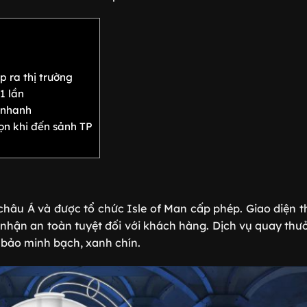
 ra thị trường
1 lần
c nhanh
ọn khi đến sảnh TP
châu Á và được tổ chức Isle of Man cấp phép. Giao diện th
hận an toàn tuyệt đối với khách hàng. Dịch vụ quay thư
 bảo minh bạch, xanh chín.