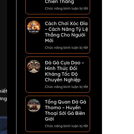
Chiến Thắng
Làm
ở
Chức năng bình luận bị tắt
Chủ
Cách
Bàn
Chơi
Cược
Cách Chơi Xóc Đĩa
Rồng
– Cách Nâng Tỷ Lệ
Hổ
–
Thắng Cho Người
Hướng
Mới
Dẫn
ở
Chức năng bình luận bị tắt
Nâng
Cách
Cao
Chơi
Tỷ
Đà Gà Cựa Dao –
Xóc
Lệ
Hình Thức Đối
Đĩa
Chiến
–
Kháng Tốc Độ
Thắng
Cách
Chuyên Nghiệp
Nâng
ở
Chức năng bình luận bị tắt
Tỷ
iết
Đà
Lệ
Gà
ởng
Thắng
Tổng Quan Đá Gà
Cựa
Cho
Thomo – Huyền
Dao
Người
–
Thoại Sới Gà Biên
Mới
Hình
Giới
Thức
ở
Chức năng bình luận bị tắt
Đối
Tổng
Kháng